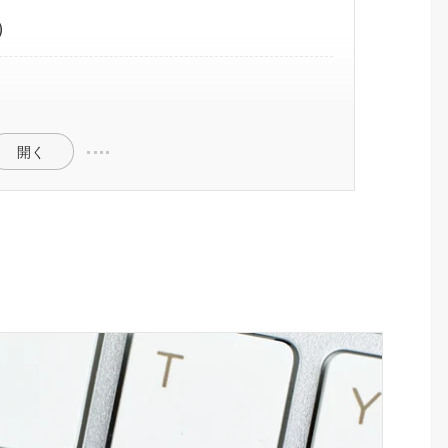
）
開く
？