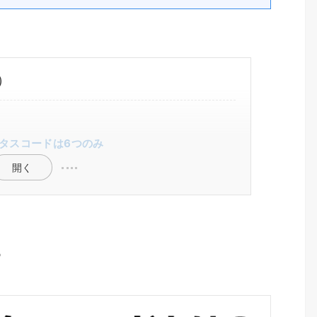
）
タスコードは6つのみ
開く
？